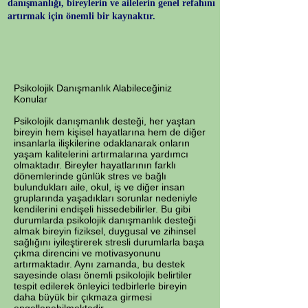
danışmanlığı, bireylerin ve ailelerin genel refahını
artırmak için önemli bir kaynaktır.
Psikolojik Danışmanlık Alabileceğiniz
Konular
Psikolojik danışmanlık desteği, her yaştan
bireyin hem kişisel hayatlarına hem de diğer
insanlarla ilişkilerine odaklanarak onların
yaşam kalitelerini artırmalarına yardımcı
olmaktadır. Bireyler hayatlarının farklı
dönemlerinde günlük stres ve bağlı
bulundukları aile, okul, iş ve diğer insan
gruplarında yaşadıkları sorunlar nedeniyle
kendilerini endişeli hissedebilirler. Bu gibi
durumlarda psikolojik danışmanlık desteği
almak bireyin fiziksel, duygusal ve zihinsel
sağlığını iyileştirerek stresli durumlarla başa
çıkma direncini ve motivasyonunu
artırmaktadır. Aynı zamanda, bu destek
sayesinde olası önemli psikolojik belirtiler
tespit edilerek önleyici tedbirlerle bireyin
daha büyük bir çıkmaza girmesi