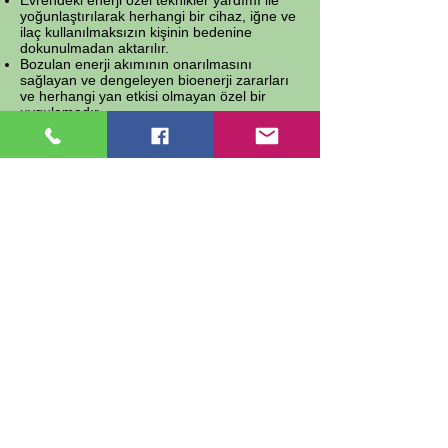
Evrendeki enerji özel teknikler yardımı ile
yoğunlaştırılarak herhangi bir cihaz, iğne ve
ilaç kullanılmaksızın kişinin bedenine
dokunulmadan aktarılır.
Bozulan enerji akımının onarılmasını
sağlayan ve dengeleyen bioenerji zararları
ve herhangi yan etkisi olmayan özel bir
uygulamadır
Bioenerji ile Tedavi Edilen Hastalıklar
Nelerdir?
Modern tıp ile birlikte yürütülen bir alternatif
tedavi yöntemi olan bioenerji yöntemi:
Bel fıtığı, boyun fıtığı, romatizmal
hastalıklar,
Halsizlik, bitkinlik, yorgunluk durumları,
Strese bağlı olarak gelişen anksiyete,
depresyon, panik atak, kaygı, bunaltı gibi
psikolojik problemler,
Ülser, gastrit, kronik kabızlık, eklem ağrıları
ve kireçlenme gibi hastalıklar,
Farenjit, bronşit, akciğer enfeksiyonları,
eklem ağrıları,
Kısmi felç, bel ağrıları, kanser, beyin
tümörü,
Migren, sinüzit, baş ve boyun ağrıları,
Kronik yorgunluk sendromu, epilepsi,