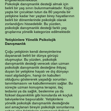
engellenebilmektedir.
Psikolojik danışmanlık desteği almak için
belirli bir yaş sınırı bulunmamaktadır. Küçük
yaşta bir çocuktan tutun da 80 yaşında bir
yetişkine kadar her yaştan birey hayatlarının
belirli bir dönemlerinde psikolojik olarak
zorlandığını hissedebilir. Bu yüzden,
psikolojik danışmanlık desteği farklı yaş
gruplarına yönelik kategorize edilmektedir.
Yetişkinlere Yönelik Psikolojik
Danışmanlık
Çoğu yetişkinin kendi deneyimlerine
dayanarak belirli bir dünya görüşü
oluşmuştur. Bu yüzden, psikolojik
danışmanlık desteği verecek olan uzman
psikolojik danışmanlık desteğine ihtiyaç
duyan bir yetişkine hayatı ve dış dünyayı
nasıl algıladığını, hangi ön kabulleri
olduğunu göstererek yaşadığı sorunları
tanımlamasını ve kabullenmesini sağlar. Bu
süreçte uzman konuşma terapisi, ilaç
tedavisi ya da sağlık, beslenme ya da
fiziksel dayanıklılık gibi konularda ek koçluk
takviyelerine başvurabilir. Yetişkinlere
yönelik psikolojik danışmanlık desteğinde
asıl amaçlanan bireyin psikolojik sorunlarına