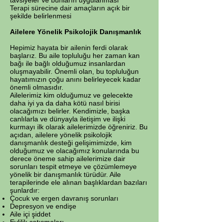
tavsiyeler ve bunların uygulanması
Terapi sürecine dair amaçların açık bir
şekilde belirlenmesi
Ailelere Yönelik Psikolojik Danışmanlık
Hepimiz hayata bir ailenin ferdi olarak
başlarız. Bu aile topluluğu her zaman kan
bağı ile bağlı olduğumuz insanlardan
oluşmayabilir. Önemli olan, bu topluluğun
hayatımızın çoğu anını belirleyecek kadar
önemli olmasıdır.
Ailelerimiz kim olduğumuz ve gelecekte
daha iyi ya da daha kötü nasıl birisi
olacağımızı belirler. Kendimizle, başka
canlılarla ve dünyayla iletişim ve ilişki
kurmayı ilk olarak ailelerimizde öğreniriz. Bu
açıdan, ailelere yönelik psikolojik
danışmanlık desteği gelişimimizde, kim
olduğumuz ve olacağımız konularında bu
derece öneme sahip ailelerimize dair
sorunları tespit etmeye ve çözümlemeye
yönelik bir danışmanlık türüdür. Aile
terapilerinde ele alınan başlıklardan bazıları
şunlardır:
Çocuk ve ergen davranış sorunları
Depresyon ve endişe
Aile içi şiddet