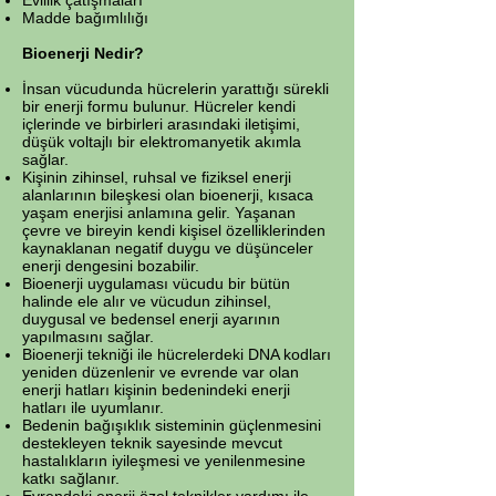
Evlilik çatışmaları
Madde bağımlılığı
Bioenerji Nedir?
İnsan vücudunda hücrelerin yarattığı sürekli
bir enerji formu bulunur. Hücreler kendi
içlerinde ve birbirleri arasındaki iletişimi,
düşük voltajlı bir elektromanyetik akımla
sağlar.
Kişinin zihinsel, ruhsal ve fiziksel enerji
alanlarının bileşkesi olan bioenerji, kısaca
yaşam enerjisi anlamına gelir. Yaşanan
çevre ve bireyin kendi kişisel özelliklerinden
kaynaklanan negatif duygu ve düşünceler
enerji dengesini bozabilir.
Bioenerji uygulaması vücudu bir bütün
halinde ele alır ve vücudun zihinsel,
duygusal ve bedensel enerji ayarının
yapılmasını sağlar.
Bioenerji tekniği ile hücrelerdeki DNA kodları
yeniden düzenlenir ve evrende var olan
enerji hatları kişinin bedenindeki enerji
hatları ile uyumlanır.
Bedenin bağışıklık sisteminin güçlenmesini
destekleyen teknik sayesinde mevcut
hastalıkların iyileşmesi ve yenilenmesine
katkı sağlanır.