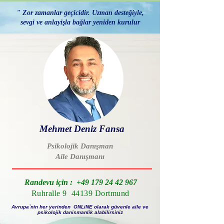
" Zor zamanlar geçicidir. Uzman desteğiyle,
sevgi ve anlayişla bağlar yeniden kurulur
Mehmet Deniz Fansa
Psikolojik Danışman
Aile Danışmanı
Randevu için :
+49 179 24 42 967
Ruhralle 9 44139 Dortmund
Avrupa`nin her yerinden ONLiNE olarak güvenle aile ve
psikolojik danismanlik alabilirsiniz