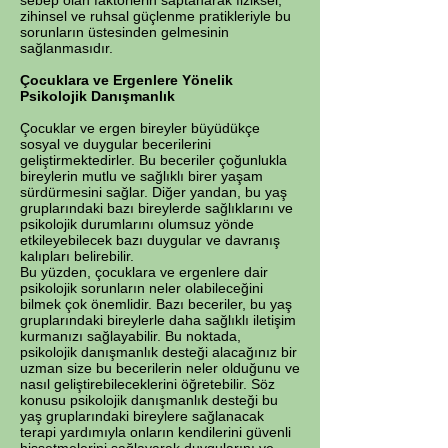
sebep olan faktörlerin saptanarak fiziksel,
zihinsel ve ruhsal güçlenme pratikleriyle bu
sorunların üstesinden gelmesinin
sağlanmasıdır.
Çocuklara ve Ergenlere Yönelik
Psikolojik Danışmanlık
Çocuklar ve ergen bireyler büyüdükçe
sosyal ve duygular becerilerini
geliştirmektedirler. Bu beceriler çoğunlukla
bireylerin mutlu ve sağlıklı birer yaşam
sürdürmesini sağlar. Diğer yandan, bu yaş
gruplarındaki bazı bireylerde sağlıklarını ve
psikolojik durumlarını olumsuz yönde
etkileyebilecek bazı duygular ve davranış
kalıpları belirebilir.
Bu yüzden, çocuklara ve ergenlere dair
psikolojik sorunların neler olabileceğini
bilmek çok önemlidir. Bazı beceriler, bu yaş
gruplarındaki bireylerle daha sağlıklı iletişim
kurmanızı sağlayabilir. Bu noktada,
psikolojik danışmanlık desteği alacağınız bir
uzman size bu becerilerin neler olduğunu ve
nasıl geliştirebileceklerini öğretebilir. Söz
konusu psikolojik danışmanlık desteği bu
yaş gruplarındaki bireylere sağlanacak
terapi yardımıyla onların kendilerini güvenli