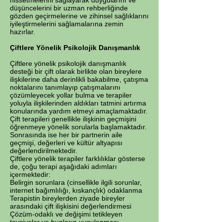
hissetmelerini sağlayarak duygularını ve
düşüncelerini bir uzman rehberliğinde
gözden geçirmelerine ve zihinsel sağlıklarını
iyileştirmelerini sağlamalarına zemin
hazırlar.
Çiftlere Yönelik Psikolojik Danışmanlık
Çiftlere yönelik psikolojik danışmanlık
desteği bir çift olarak birlikte olan bireylere
ilişkilerine daha derinlikli bakabilme, çatışma
noktalarını tanımlayıp çatışmalarını
çözümleyecek yollar bulma ve terapiler
yoluyla ilişkilerinden aldıkları tatmini artırma
konularında yardım etmeyi amaçlamaktadır.
Çift terapileri genellikle ilişkinin geçmişini
öğrenmeye yönelik sorularla başlamaktadır.
Sonrasında ise her bir partnerin aile
geçmişi, değerleri ve kültür altyapısı
değerlendirilmektedir.
Çiftlere yönelik terapiler farklılıklar gösterse
de, çoğu terapi aşağıdaki adımları
içermektedir:
Belirgin sorunlara (cinsellikle ilgili sorunlar,
internet bağımlılığı, kıskançlık) odaklanma
Terapistin bireylerden ziyade bireyler
arasındaki çift ilişkisini değerlendirmesi
Çözüm-odaklı ve değişimi tetikleyen